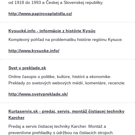
od 1918 do 1993 a Českej a Slovenskej republiky.
http://www.papirovaplatidla.cz/
Kysucké.info - informácie z histórie Kysúc
Komplexný pohľad na problematiku histórie regiónu Kysuce.
http://www.kysucke.info/
Svet v preklade.sk
Online časopis o politike, kultúre, histórii a ekonomike.
Preklady zo svetových webových médií, komentáre, recenzie.
http://www.svetvpreklade.sk/
Kurtaservis.sk - predaj, servis, montáž čistiacej techniky
Karcher
Predaj a servis čistiacej techniky Karcher. Montáž a
preventívne prehliadky s údržbou na čistiacich strojoch.