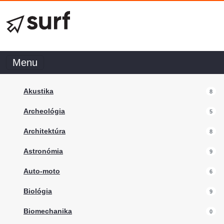
Menu
Akustika
8
Archeológia
5
Architektúra
8
Astronómia
9
Auto-moto
6
Biológia
9
Biomechanika
0