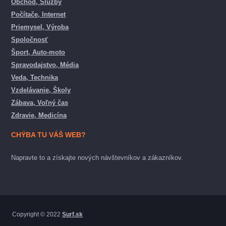
Obchod, Služby
Počítače, Internet
Priemysel, Výroba
Spoločnosť
Šport, Auto-moto
Spravodajstvo, Média
Veda, Technika
Vzdelávanie, Školy
Zábava, Voľný čas
Zdravie, Medicína
CHÝBA TU VÁŠ WEB?
Napravte to a získajte nových návštevníkov a zákazníkov.
Copyright © 2022
Surf.sk