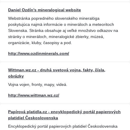
Daniel Ozdín's mineralogical website
Webstránka popredného slovenského mineralóga
poskytujúca najmä informácie o mineráloch a meteoritoch
Slovenska. Stránka obsahuje aj veľké množstvo odkazov na
stránky o mineráloch, mineralogické zbierky, múzeá,
organizácie, kluby, časopisy a pod.
http://www.ozdinminerals.com/
Wittman.wz.cz - druhá svetová vojna, fakty, čísla,
obrázky
Vojna vojen, fronty, mapy, videá.
http://www.wittman.wz.cz/
Papírová platidla.cz - encyklopedický portál papierových
platidiel Československa
Encyklopedický portál papierových platidiel Československa