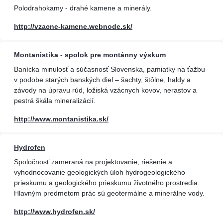
Polodrahokamy - drahé kamene a minerály.
http://vzacne-kamene.webnode.sk/
Montanistika - spolok pre montánny výskum
Banícka minulosť a súčasnosť Slovenska, pamiatky na ťažbu
v podobe starých banských diel – šachty, štôlne, haldy a
závody na úpravu rúd, ložiská vzácnych kovov, nerastov a
pestrá škála mineralizácií.
http://www.montanistika.sk/
Hydrofen
Spoločnosť zameraná na projektovanie, riešenie a
vyhodnocovanie geologických úloh hydrogeologického
prieskumu a geologického prieskumu životného prostredia.
Hlavným predmetom prác sú geotermálne a minerálne vody.
http://www.hydrofen.sk/