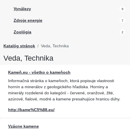
Vynálezy
9
Zdroje energie
7
Zoológia
2
Katalóg stránok
Veda, Technika
Veda, Technika
Kameň.eu - všetko o kameňoch
Informačná stránka o kameňoch, ktorá popisuje vlastnosti
hornín a minerálov z geologického hľadiska. Horniny a
minerály rozdelené do kategórií - červené, oranžové, žlté,
azúrové, fialové, modré a kamene presahujúce hranicu dúhy.
http://kame%C5%88.eu/
Vzácne kamene