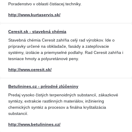
Poradenstvo v oblasti čistiacej techniky.
http://www.kurtaservis.sk/
Ceresit.sk - stavebná chémia
Stavebná chémia Ceresit zahŕňa celý rad výrobkov. Ide o
prípravky určené na obkladače, fasády a zatepľovacie
systémy, izolácie a priemyselné podlahy. Rad Ceresit zahŕňa i
tesniace hmoty a polyuretánové peny.
http://www.ceresit.sk/
Betulinines.cz - prírodné zlúčeniny
Predaj vysoko čistých terpenoidných substancií, zákazkové
syntézy, extrakcie rastlinných materiálov, inžiniering
chemických syntéz a procesov a finálna kryštalizácia
substancií.
http://www.betulinines.cz/