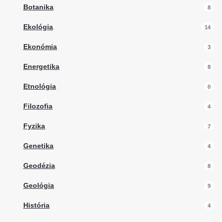
Botanika
8
Ekológia
14
Ekonómia
3
Energetika
8
Etnológia
0
Filozofia
4
Fyzika
7
Genetika
4
Geodézia
8
Geológia
9
História
4