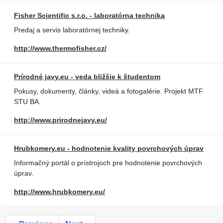
Fisher Scientific s.r.o. - laboratórna technika
Predaj a servis laboratórnej techniky.
http://www.thermofisher.cz/
Prírodné javy.eu - veda bližšie k študentom
Pokusy, dokumenty, články, videá a fotogalérie. Projekt MTF
STU BA.
http://www.prirodnejavy.eu/
Hrubkomery.eu - hodnotenie kvality povrchových úprav
Informačný portál o prístrojoch pre hodnotenie povrchových
úprav.
http://www.hrubkomery.eu/