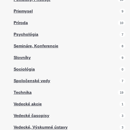
Priemysel
9
Príroda
10
Psychológia
7
Semináre, Konferencie
8
Slovníky
9
Sociológia
0
Spoločenské vedy
7
Technika
19
Vedecké akcie
1
Vedecké časopisy
3
Vedecké, Výskumné ústavy
3