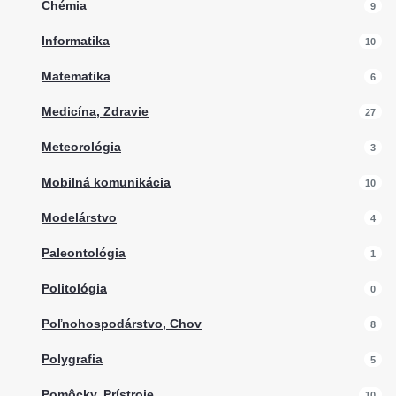
Chémia
9
Informatika
10
Matematika
6
Medicína, Zdravie
27
Meteorológia
3
Mobilná komunikácia
10
Modelárstvo
4
Paleontológia
1
Politológia
0
Poľnohospodárstvo, Chov
8
Polygrafia
5
Pomôcky, Prístroje
10