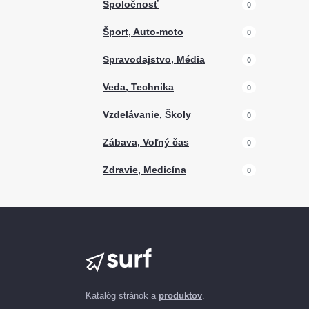
Spoločnosť
0
Šport, Auto-moto
0
Spravodajstvo, Média
0
Veda, Technika
0
Vzdelávanie, Školy
0
Zábava, Voľný čas
0
Zdravie, Medicína
0
Katalóg stránok a
produktov
.