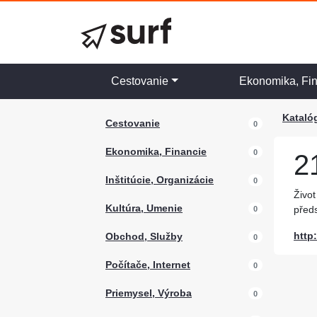
Cestovanie
Ekonomika, Fi
Kataló
Cestovanie
0
Ekonomika, Financie
0
2
Inštitúcie, Organizácie
0
Život
Kultúra, Umenie
předs
0
http:
Obchod, Služby
0
Počítače, Internet
0
Priemysel, Výroba
0