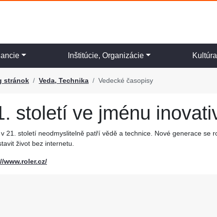
nancie
Inštitúcie, Organizácie
Kultúr
g stránok
Veda, Technika
Vedecké časopisy
1. století ve jménu inovati
 v 21. století neodmyslitelně patří vědě a technice. Nové generace se r
tavit život bez internetu.
//www.roler.cz/