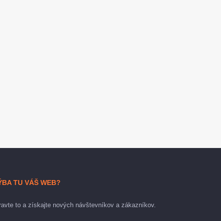
ÝBA TU VÁŠ WEB?
avte to a získajte nových návštevníkov a zákazníkov.