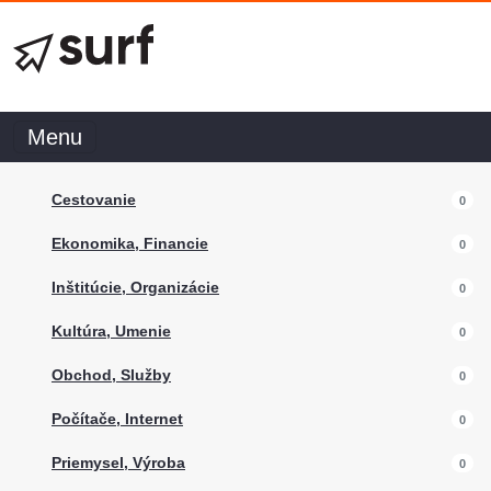
Menu
Cestovanie
0
Ekonomika, Financie
0
Inštitúcie, Organizácie
0
Kultúra, Umenie
0
Obchod, Služby
0
Počítače, Internet
0
Priemysel, Výroba
0