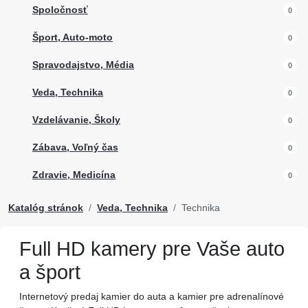
Spoločnosť
0
Šport, Auto-moto
0
Spravodajstvo, Média
0
Veda, Technika
0
Vzdelávanie, Školy
0
Zábava, Voľný čas
0
Zdravie, Medicína
0
Katalóg stránok
Veda, Technika
Technika
Full HD kamery pre Vaše auto
a šport
Internetový predaj kamier do auta a kamier pre adrenalínové