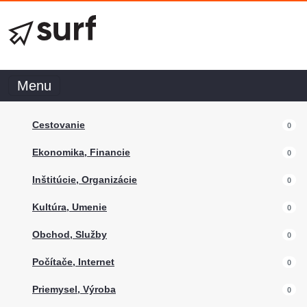
Menu
Cestovanie
0
Ekonomika, Financie
0
Inštitúcie, Organizácie
0
Kultúra, Umenie
0
Obchod, Služby
0
Počítače, Internet
0
Priemysel, Výroba
0