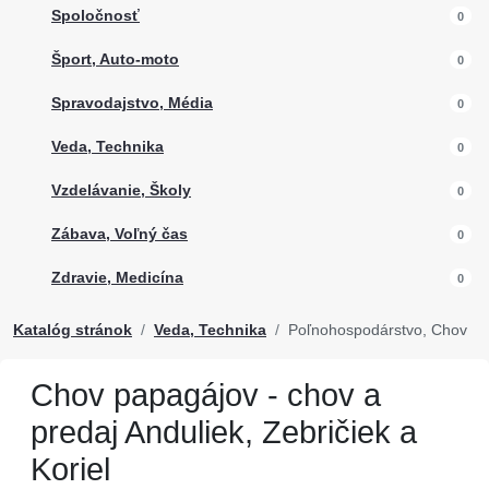
Spoločnosť
0
Šport, Auto-moto
0
Spravodajstvo, Média
0
Veda, Technika
0
Vzdelávanie, Školy
0
Zábava, Voľný čas
0
Zdravie, Medicína
0
Katalóg stránok
Veda, Technika
Poľnohospodárstvo, Chov
Chov papagájov - chov a
predaj Anduliek, Zebričiek a
Koriel